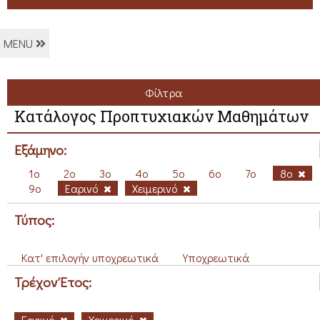
MENU
Φίλτρα
Κατάλογος Προπτυχιακών Μαθημάτων
Εξάμηνο:
1ο
2ο
3ο
4ο
5ο
6ο
7ο
8ο
9ο
Εαρινό
Χειμερινό
Τύπος:
Κατ' επιλογήν υποχρεωτικά
Υποχρεωτικά
Τρέχον Έτος:
Εαρινό
Χειμερινό