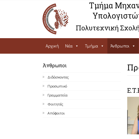
Τμήμα Μηχαν
Υπολογιστώ
Πολυτεχνική Σχολή
Αρχική
Νέα
Τμήμα
Άνθρωποι
Άνθρωποι
Πρ
Διδάσκοντες
Προσωπικό
Ε.Τ.
Γραμματεία
Φοιτητές
Απόφοιτοι