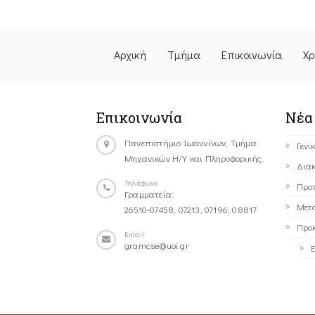
Αρχική
Τμήμα
Επικοινωνία
Χρ
Επικοινωνία
Νέα
Πανεπιστήμιο Ιωαννίνων, Τμήμα
Γενι
Μηχανικών Η/Υ και Πληροφορικής.
Διακ
Τηλέφωνο
Προ
Γραμματεία:
Μετ
26510-07458, 07213, 07196, 08817
Προκ
Email
gramcse@uoi.gr
Ε