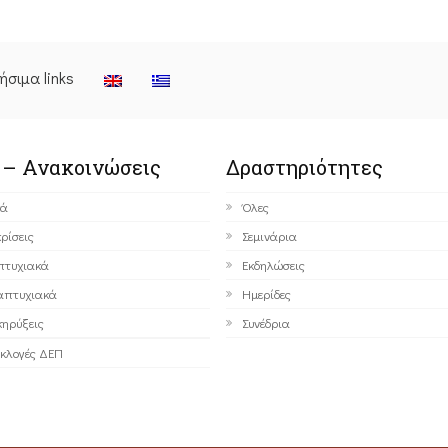
ήσιμα links
 – Ανακοινώσεις
Δραστηριότητες
κά
Όλες
ρίσεις
Σεμινάρια
πτυχιακά
Εκδηλώσεις
απτυχιακά
Ημερίδες
ηρύξεις
Συνέδρια
κλογές ΔΕΠ