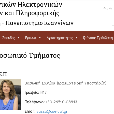
ικών Ηλεκτρονικών
Αρχική
ν και Πληροφορικής
 - Πανεπιστήμιο Ιωαννίνων
Σπουδές
Έρευνα
Δραστηριότητες
Γρήγορη Πρόσβαση
οσωπικό Τμήματος
Ε.Π
Βασιλική Σουλίου (Γραμματειακή Υποστήριξη)
Γραφείο:
Β17
Τηλέφωνο:
+30-26510-08813
Email:
vasso@cse.uoi.gr