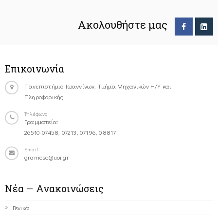
Ακολουθήστε μας
Επικοινωνία
Πανεπιστήμιο Ιωαννίνων, Τμήμα Μηχανικών Η/Υ και
Πληροφορικής.
Τηλέφωνο
Γραμματεία:
26510-07458, 07213, 07196, 08817
Email
gramcse@uoi.gr
Νέα – Ανακοινώσεις
Γενικά