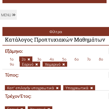
MENU
Φίλτρα
Κατάλογος Προπτυχιακών Μαθημάτων
Εξάμηνο:
1ο
2ο
3ο
4ο
5ο
6ο
7ο
8ο
9ο
Εαρινό
Χειμερινό
Τύπος:
Κατ' επιλογήν υποχρεωτικά
Υποχρεωτικά
Τρέχον Έτος:
Εαρινό
Χειμερινό