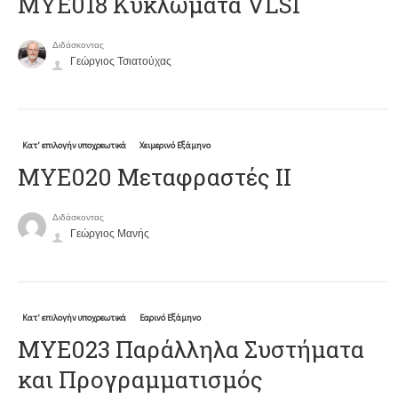
MYE018 Κυκλώματα VLSI
Διδάσκοντας
Γεώργιος Τσιατούχας
Κατ' επιλογήν υποχρεωτικά
Χειμερινό Εξάμηνο
ΜΥΕ020 Μεταφραστές ΙΙ
Διδάσκοντας
Γεώργιος Μανής
Κατ' επιλογήν υποχρεωτικά
Εαρινό Εξάμηνο
ΜΥΕ023 Παράλληλα Συστήματα
και Προγραμματισμός