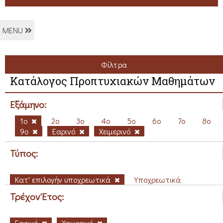
MENU
Φίλτρα
Κατάλογος Προπτυχιακών Μαθημάτων
Εξάμηνο:
1ο
2ο
3ο
4ο
5ο
6ο
7ο
8ο
9ο
Εαρινό
Χειμερινό
Τύπος:
Κατ' επιλογήν υποχρεωτικά
Υποχρεωτικά
Τρέχον Έτος:
Εαρινό
Χειμερινό