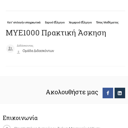
Κατ' επιλογήν υποχρεωτικά
Εαρινό Εξάμηνο
Χειμερινό Εξάμηνο
Τύπος Μαθήματος
ΜΥΕ1000 Πρακτική Άσκηση
Διδάσκοντας
Ομάδα Διδασκόντων
Ακολουθήστε μας
Επικοινωνία
Πανεπιστήμιο Ιωαννίνων, Τμήμα Μηχανικών Η/Υ και