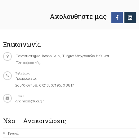
Ακολουθήστε μας
Επικοινωνία
Πανεπιστήμιο Ιωαννίνων, Τμήμα Μηχανικών Η/Υ και
Πληροφορικής.
Τηλέφωνο
Γραμματεία:
26510-07458, 07213, 07196, 08817
Email
gramcse@uoi.gr
Νέα – Ανακοινώσεις
Γενικά