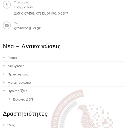
Τηλέφωνο
Γραμματεία:
26510-07458, 07213, 07196, 08817
Email
gramcse@uoi.gr
Νέα – Ανακοινώσεις
Γενικά
Διακρίσεις
Προπτυχιακά
Μεταπτυχιακά
Προκηρύξεις
Εκλογές ΔΕΠ
Δραστηριότητες
Όλες