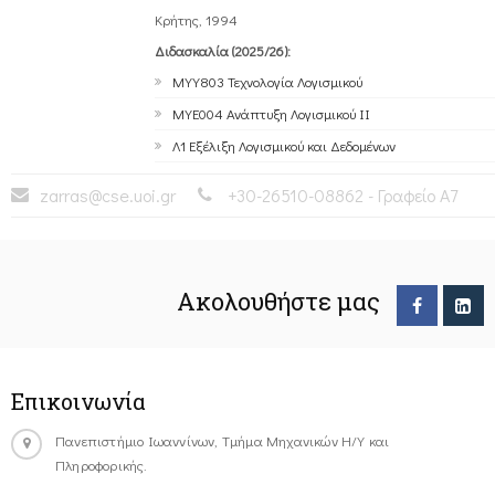
Κρήτης, 1994
Διδασκαλία (2025/26):
ΜΥΥ803 Τεχνολογία Λογισμικού
ΜΥΕ004 Ανάπτυξη Λογισμικού ΙΙ
Λ1 Εξέλιξη Λογισμικού και Δεδομένων
zarras@cse.uoi.gr
+30-26510-08862 - Γραφείο Α7
Ακολουθήστε μας
Επικοινωνία
Πανεπιστήμιο Ιωαννίνων, Τμήμα Μηχανικών Η/Υ και
Πληροφορικής.