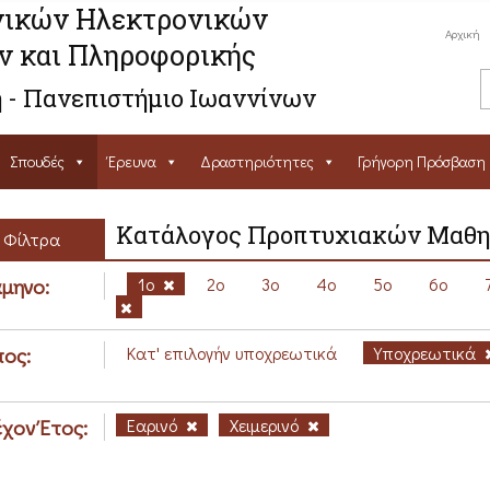
ικών Ηλεκτρονικών
Αρχική
ν και Πληροφορικής
 - Πανεπιστήμιο Ιωαννίνων
Σπουδές
Έρευνα
Δραστηριότητες
Γρήγορη Πρόσβαση
Κατάλογος Προπτυχιακών Μαθ
Φίλτρα
μηνο:
1ο
2ο
3ο
4ο
5ο
6ο
ος:
Κατ' επιλογήν υποχρεωτικά
Υποχρεωτικά
χον Έτος:
Εαρινό
Χειμερινό