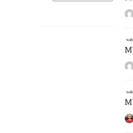
1ο ε
Μ
1ο ε
Μ