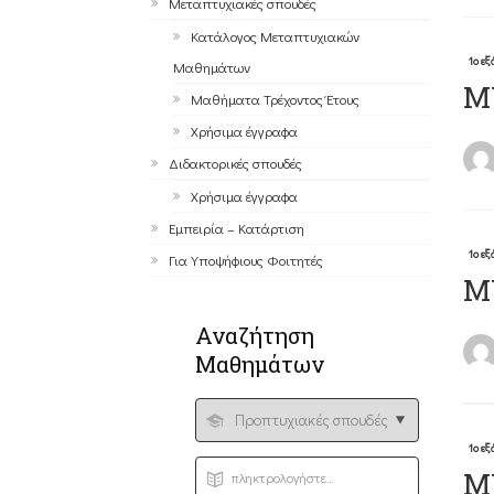
Μεταπτυχιακές σπουδές
Κατάλογος Μεταπτυχιακών
1ο ε
Μαθημάτων
ΜΥ
Μαθήματα Τρέχοντος Έτους
Χρήσιμα έγγραφα
Διδακτορικές σπουδές
Χρήσιμα έγγραφα
Εμπειρία – Kατάρτιση
1ο ε
Για Υποψήφιους Φοιτητές
MY
Αναζήτηση
Μαθημάτων
1ο ε
Μ