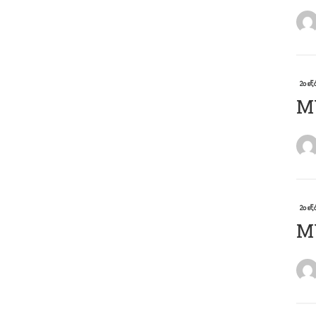
2ο ε
Μ
2ο ε
Μ