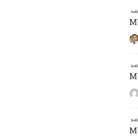
1ο ε
Μ
2ο ε
ΜΥ
2ο ε
MY