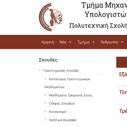
Τμήμα Μηχαν
Υπολογιστώ
Πολυτεχνική Σχολή
Αρχική
Νέα
Τμήμα
Άνθρωποι
Σπουδές
Προπτυχιακές σπουδές
Εξά
Κατάλογος Προπτυχιακών
Μαθημάτων
Τύπ
Μαθήματα Τρέχοντος Έτους
Οδηγός Σπουδών
Τρέ
Κανονισμοί
Χρήσιμα έγγραφα