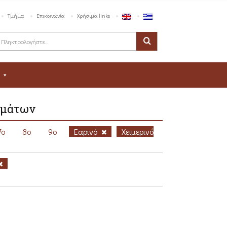
Τμήμα
Επικοινωνία
Χρήσιμα links
ημάτων
7ο
8ο
9ο
Εαρινό
Χειμερινό