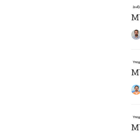
2ο ε
Μ
Υποχ
Μ
Υποχ
ΜΥ