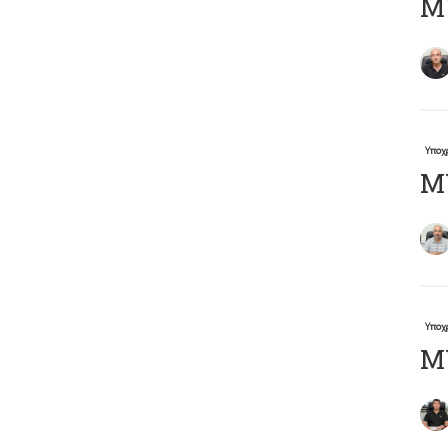
Μ
Υποχ
Μ
Υποχ
Μ