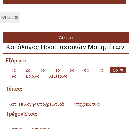
MENU
Φίλτρα
Κατάλογος Προπτυχιακών Μαθημάτων
Εξάμηνο:
1ο
2ο
3ο
4ο
5ο
6ο
7ο
8ο
9ο
Εαρινό
Χειμερινό
Τύπος:
Κατ' επιλογήν υποχρεωτικά
Υποχρεωτικά
Τρέχον Έτος:
Εαρινό
Χειμερινό