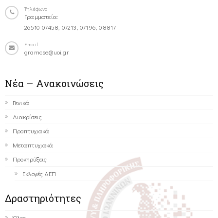
Τηλέφωνο
Γραμματεία:
26510-07458, 07213, 07196, 08817
Email
gramcse@uoi.gr
Νέα – Ανακοινώσεις
Γενικά
Διακρίσεις
Προπτυχιακά
Μεταπτυχιακά
Προκηρύξεις
Εκλογές ΔΕΠ
Δραστηριότητες
Όλες