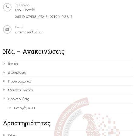
Τηλέφωνο
Γραμματεία:
26510-07458, 07213, 07196, 08817
Email
gramcse@uoi.gr
Νέα – Ανακοινώσεις
Γενικά
Διακρίσεις
Προπτυχιακά
Μεταπτυχιακά
Προκηρύξεις
Εκλογές ΔΕΠ
Δραστηριότητες
Όλες