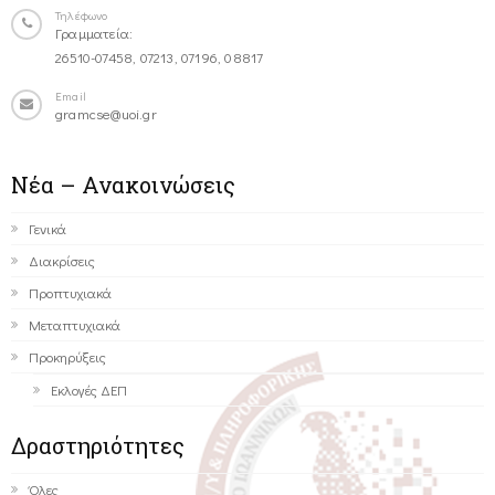
Τηλέφωνο
Γραμματεία:
26510-07458, 07213, 07196, 08817
Email
gramcse@uoi.gr
Νέα – Ανακοινώσεις
Γενικά
Διακρίσεις
Προπτυχιακά
Μεταπτυχιακά
Προκηρύξεις
Εκλογές ΔΕΠ
Δραστηριότητες
Όλες