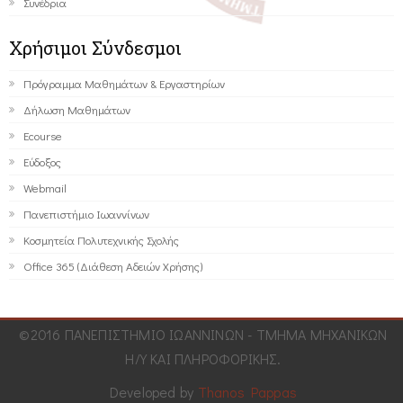
Συνέδρια
Χρήσιμοι Σύνδεσμοι
Πρόγραμμα Μαθημάτων & Εργαστηρίων
Δήλωση Μαθημάτων
Ecourse
Εύδοξος
Webmail
Πανεπιστήμιο Ιωαννίνων
Κοσμητεία Πολυτεχνικής Σχολής
Office 365 (Διάθεση Αδειών Χρήσης)
©2016 ΠΑΝΕΠΙΣΤΗΜΙΟ ΙΩΑΝΝΙΝΩΝ - ΤΜΗΜΑ ΜΗΧΑΝΙΚΩΝ
Η/Υ ΚΑΙ ΠΛΗΡΟΦΟΡΙΚΗΣ.
Developed by
Thanos Pappas