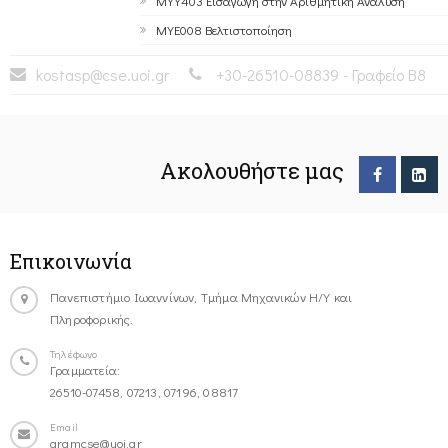
ΜΥΥ403 Εισαγωγή στην Αριθμητική Ανάλυση
ΜΥΕ008 Bελτιστοποίηση
kostasp@cse.uoi.gr
+30-26510-08839 - Γραφείο Β8
Ακολουθήστε μας
Επικοινωνία
Πανεπιστήμιο Ιωαννίνων, Τμήμα Μηχανικών Η/Υ και
Πληροφορικής.
Τηλέφωνο
Γραμματεία:
26510-07458, 07213, 07196, 08817
Email
gramcse@uoi.gr