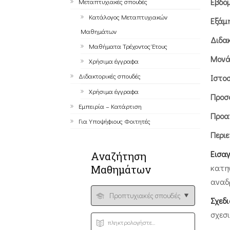
Εβδο
Μεταπτυχιακές σπουδές
Κατάλογος Μεταπτυχιακών
Εξάμ
Μαθημάτων
Διδα
Μαθήματα Τρέχοντος Έτους
Μονά
Χρήσιμα έγγραφα
Διδακτορικές σπουδές
Ιστο
Χρήσιμα έγγραφα
Προσ
Εμπειρία – Kατάρτιση
Προα
Για Υποψήφιους Φοιτητές
Περι
Εισα
Αναζήτηση
κατη
Μαθημάτων
αναδ
Σχεδ
σχεσ