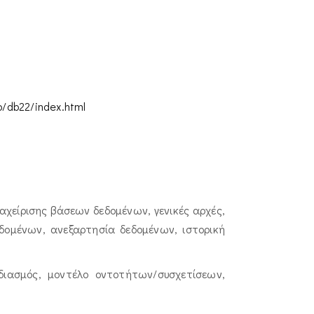
b/db22/index.html
χείρισης βάσεων δεδομένων, γενικές αρχές,
ομένων, ανεξαρτησία δεδομένων, ιστορική
εδιασμός, μοντέλο οντοτήτων/συσχετίσεων,