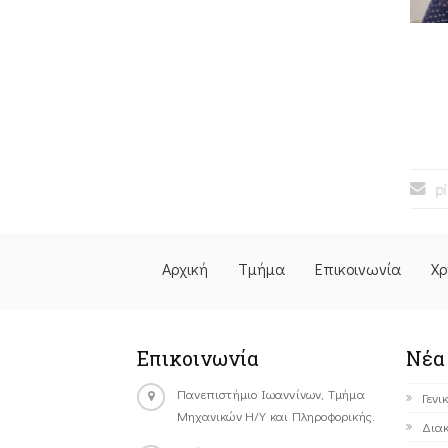
niversity, 1995
University, 1993
ής, Πανεπιστήμιο Πατρών, 1990
ο, Θερινή Περίοδος)
Β4
p
Αρχική
Τμήμα
Επικοινωνία
Χρ
Επικοινωνία
Νέα
Πανεπιστήμιο Ιωαννίνων, Τμήμα
Γενι
Μηχανικών Η/Υ και Πληροφορικής.
Διακ