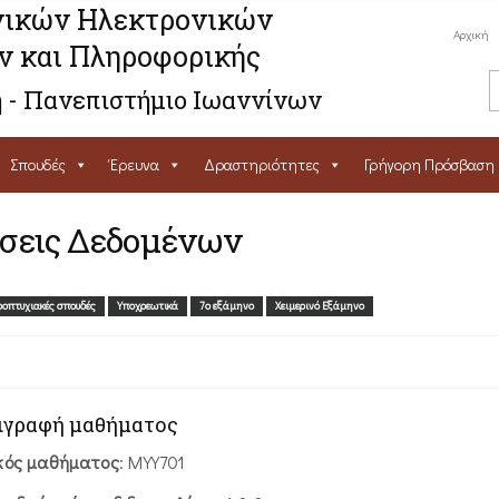
ικών Ηλεκτρονικών
Αρχική
ν και Πληροφορικής
 - Πανεπιστήμιο Ιωαννίνων
Σπουδές
Έρευνα
Δραστηριότητες
Γρήγορη Πρόσβαση
σεις Δεδομένων
οπτυχιακές σπουδές
Υποχρεωτικά
7ο εξάμηνο
Χειμερινό Εξάμηνο
ιγραφή μαθήματος
κός μαθήματος
: ΜΥΥ701