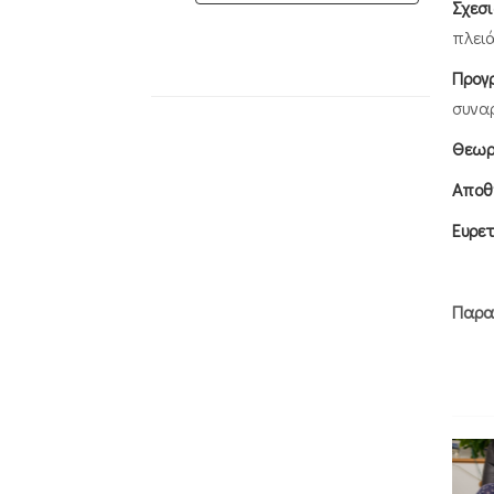
Σχεσ
πλει
Προγ
συνα
Θεωρ
Αποθ
Ευρετ
Παρα