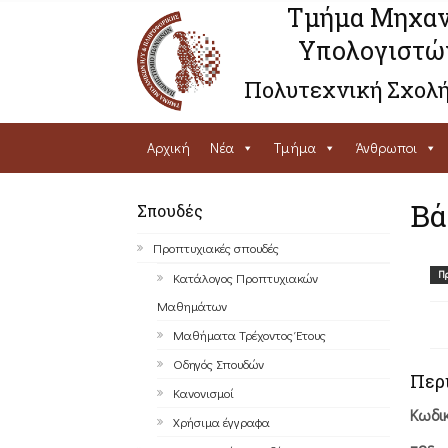
Τμήμα Μηχαν
Υπολογιστώ
Πολυτεχνική Σχολή
Αρχική
Νέα
Τμήμα
Άνθρωποι
Βά
Σπουδές
Προπτυχιακές σπουδές
Πρ
Κατάλογος Προπτυχιακών
Μαθημάτων
Μαθήματα Τρέχοντος Έτους
Οδηγός Σπουδών
Περ
Κανονισμοί
Κωδι
Χρήσιμα έγγραφα