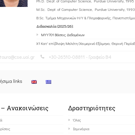
Ph.D. Dept. of Computer Science, Purdue University, 1995
M.Sc. Dept. of Computer Science, Purdue University, 1993
B.Sc. Τμήμα Μηχανικών Η/Υ & Πληροφορικής, Πανεπιστήμι
Διδασκαλία (2025/26):
ΜΥΥ701 Βάσεις Δεδομένων
Χ1 Κατ' επίβλεψη Μελέτη (Χειμερινό Εξάμηνο, Θερινή Περίοδ
itoura@cse.uoi.gr
+30-26510-08811 - Γραφείο Β4
ήσιμα links
 – Ανακοινώσεις
Δραστηριότητες
κά
Όλες
ρίσεις
Σεμινάρια