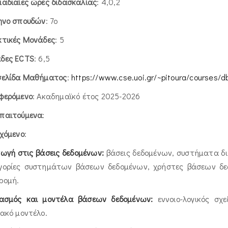
μαδιαίες ώρες διδασκαλίας
: 4,0,2
ηνο σπουδών
: 7ο
κτικές Μονάδες
: 5
δες ECTS
: 6,5
σελίδα Μαθήματος
:
https://www.cse.uoi.gr/~pitoura/courses/d
φερόμενο
: Ακαδημαϊκό έτος 2025-2026
παιτούμενα
:
εχόμενο
:
γωγή στις βάσεις δεδομένων:
βάσεις δεδομένων, συστήματα δια
γορίες συστημάτων βάσεων δεδομένων, χρήστες βάσεων δεδ
ρομή.
ιασμός και μοντέλα βάσεων δεδομένων:
εννοιο-λογικός σχ
ιακό μοντέλο.