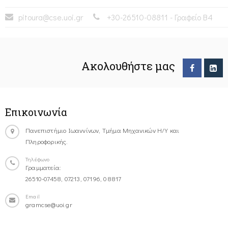
pitoura@cse.uoi.gr
+30-26510-08811 - Γραφείο Β4
Ακολουθήστε μας
Επικοινωνία
Πανεπιστήμιο Ιωαννίνων, Τμήμα Μηχανικών Η/Υ και
Πληροφορικής.
Τηλέφωνο
Γραμματεία:
26510-07458, 07213, 07196, 08817
Email
gramcse@uoi.gr