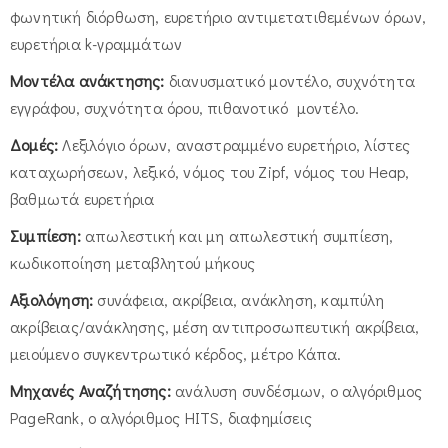
φωνητική διόρθωση, ευρετήριο αντιμετατιθεμένων όρων,
ευρετήρια k-γραμμάτων
Μοντέλα ανάκτησης:
διανυσματικό μοντέλο, συχνότητα
εγγράφου, συχνότητα όρου, πιθανοτικό μοντέλο.
Δομές:
Λεξιλόγιο όρων, αναστραμμένο ευρετήριο, λίστες
καταχωρήσεων, λεξικό, νόμος του Zipf, νόμος του Heap,
βαθμωτά ευρετήρια
Συμπίεση:
απωλεστική και μη απωλεστική συμπίεση,
κωδικοποίηση μεταβλητού μήκους
Αξιολόγηση:
συνάφεια, ακρίβεια, ανάκληση, καμπύλη
ακρίβειας/ανάκλησης, μέση αντιπροσωπευτική ακρίβεια,
μειούμενο συγκεντρωτικό κέρδος, μέτρο Κάπα.
Μηχανές Αναζήτησης:
ανάλυση συνδέσμων, ο αλγόριθμος
PageRank, ο αλγόριθμος HITS, διαφημίσεις