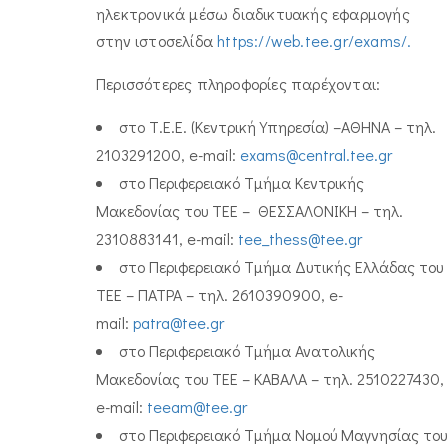
ηλεκτρονικά μέσω διαδικτυακής εφαρμογής
στην ιστοσελίδα
https://web.tee.gr/exams/.
Περισσότερες πληροφορίες παρέχονται:
στο Τ.Ε.Ε. (Κεντρική Υπηρεσία) –ΑΘΗΝΑ – τηλ.
2103291200, e-mail:
exams@central.tee.gr
στο Περιφερειακό Τμήμα Κεντρικής
Μακεδονίας του TEE – ΘΕΣΣΑΛΟΝΙΚΗ – τηλ.
2310883141, e-mail:
tee_thess@tee.gr
στο Περιφερειακό Τμήμα Δυτικής Ελλάδας του
TEE – ΠΑΤΡΑ – τηλ. 2610390900, e-
mail:
patra@tee.gr
στο Περιφερειακό Τμήμα Ανατολικής
Μακεδονίας του TEE – ΚΑΒΑΛΑ – τηλ. 2510227430,
e-mail:
teeam@tee.gr
στο Περιφερειακό Τμήμα Νομού Μαγνησίας του