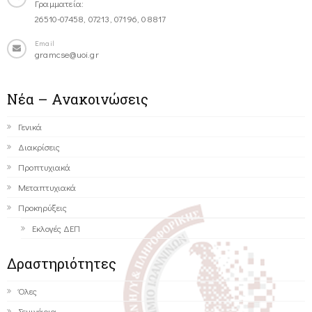
Γραμματεία:
26510-07458, 07213, 07196, 08817
Email
gramcse@uoi.gr
Νέα – Ανακοινώσεις
Γενικά
Διακρίσεις
Προπτυχιακά
Μεταπτυχιακά
Προκηρύξεις
Εκλογές ΔΕΠ
Δραστηριότητες
Όλες
Σεμινάρια