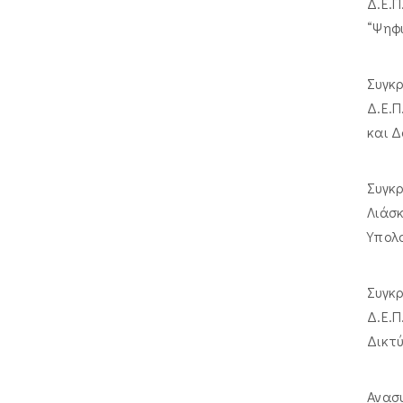
Δ.Ε.
“Ψηφι
Συγκ
Δ.Ε.
και Δ
Συγκ
Λιάσ
Υπολ
Συγκ
Δ.Ε.
Δικτ
Ανασυ