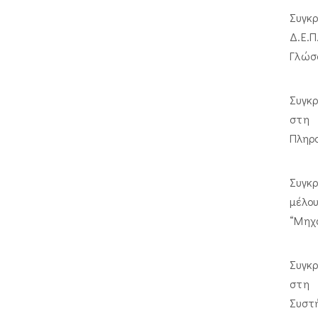
Συγκρ
Δ.Ε.Π
Γλώσ
Συγκρ
στη 
Πληρο
Συγκ
μέλο
“Μηχ
Συγκρ
στη 
Συστ