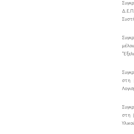
Συγκ
Δ.Ε.Π
Συστ
Συγκ
μέλο
“Εξελ
Συγκρ
στη 
Λογισ
Συγκρ
στη 
Υλικο