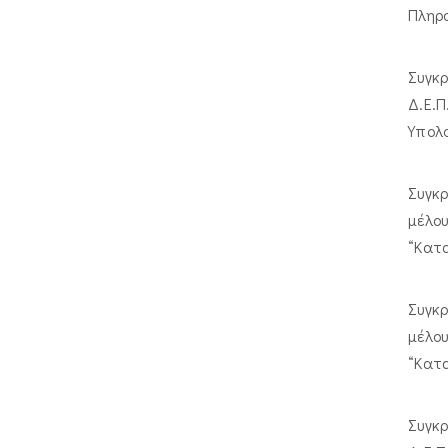
Πληρ
Συγκ
Δ.Ε.
Υπολ
Συγκ
μέλου
“Κατ
Συγκ
μέλο
“Κατ
Συγκ