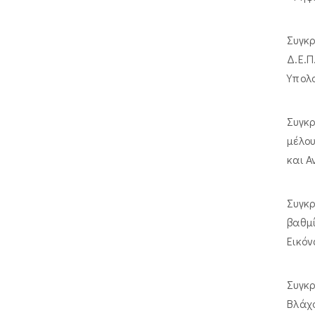
Συγκρ
Δ.Ε.
Υπολ
Συγκ
μέλο
και Α
Συγκ
βαθμ
Εικόν
Συγκ
Βλάχο