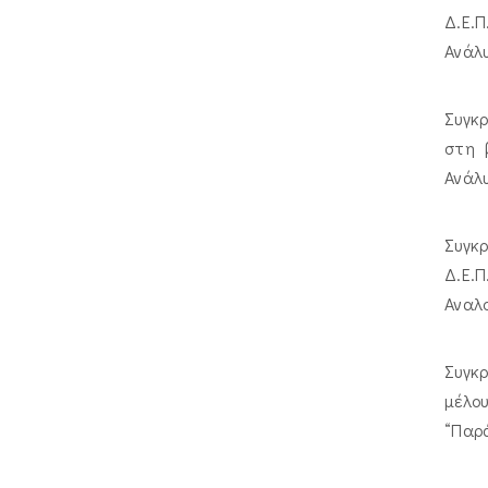
Δ.Ε.Π
Ανάλυ
Συγκρ
στη 
Ανάλυ
Συγκρ
Δ.Ε.Π
Αναλ
Συγκ
μέλο
“Παρ