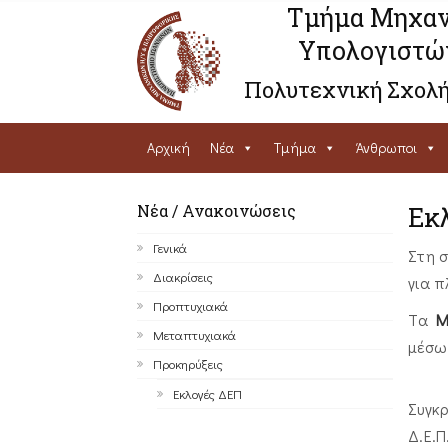
Τμήμα Μηχαν
Υπολογιστώ
Πολυτεχνική Σχολή
Αρχική
Νέα
Τμήμα
Άνθρωποι
Νέα / Ανακοινώσεις
Εκ
Γενικά
Στη 
Διακρίσεις
για 
Προπτυχιακά
Tα
Μ
Μεταπτυχιακά
μέσω
Προκηρύξεις
Εκλογές ΔΕΠ
Συγκ
Δ.Ε.