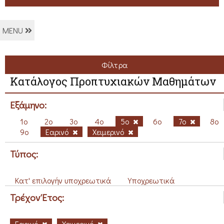
MENU
Φίλτρα
Κατάλογος Προπτυχιακών Μαθημάτων
Εξάμηνο:
1ο
2ο
3ο
4ο
5ο
6ο
7ο
8ο
9ο
Εαρινό
Χειμερινό
Τύπος:
Κατ' επιλογήν υποχρεωτικά
Υποχρεωτικά
Τρέχον Έτος:
Εαρινό
Χειμερινό