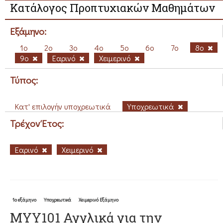
Κατάλογος Προπτυχιακών Μαθημάτων
Εξάμηνο:
1ο
2ο
3ο
4ο
5ο
6ο
7ο
8ο
9ο
Εαρινό
Χειμερινό
Τύπος:
Κατ' επιλογήν υποχρεωτικά
Υποχρεωτικά
Τρέχον Έτος:
Εαρινό
Χειμερινό
1ο εξάμηνο
Υποχρεωτικά
Χειμερινό Εξάμηνο
ΜΥΥ101 Αγγλικά για την