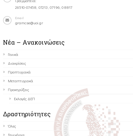
Γραμματεία:
26510-07458, 07213, 07196, 08817
Email
gramcse@uoi.gr
Νέα – Ανακοινώσεις
Γενικά
Διακρίσεις
Προπτυχιακά
Μεταπτυχιακά
Προκηρύξεις
Εκλογές ΔΕΠ
Δραστηριότητες
Όλες
Σεμινάρια