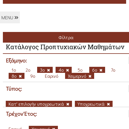
MENU
Φίλτρα
Κατάλογος Προπτυχιακών Μαθημάτων
Εξάμηνο:
1ο
2ο
3ο
4ο
5ο
6ο
7ο
8ο
9ο
Εαρινό
Χειμερινό
Τύπος:
Κατ' επιλογήν υποχρεωτικά
Υποχρεωτικά
Τρέχον Έτος:
Εαρινό
Χειμερινό