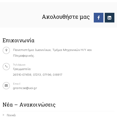
Ακολουθήστε μας
Επικοινωνία
Πανεπιστήμιο Ιωαννίνων, Τμήμα Μηχανικών Η/Υ και
Πληροφορικής.
Τηλέφωνο
Γραμματεία:
26510-07458, 07213, 07196, 08817
Email
gramcse@uoi.gr
Νέα – Ανακοινώσεις
Γενικά