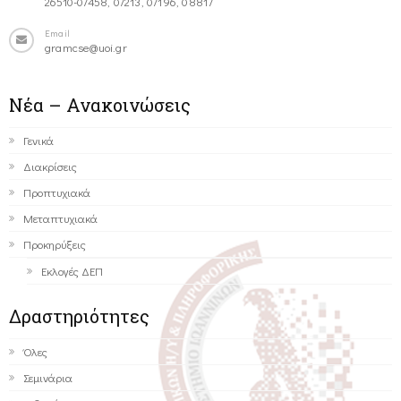
26510-07458, 07213, 07196, 08817
Email
gramcse@uoi.gr
Νέα – Ανακοινώσεις
Γενικά
Διακρίσεις
Προπτυχιακά
Μεταπτυχιακά
Προκηρύξεις
Εκλογές ΔΕΠ
Δραστηριότητες
Όλες
Σεμινάρια