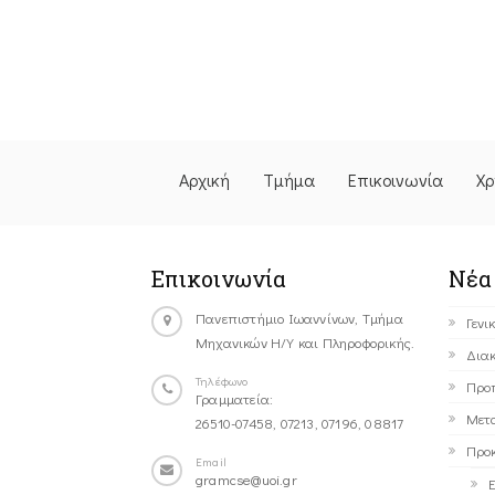
Αρχική
Τμήμα
Επικοινωνία
Χρ
Επικοινωνία
Νέα
Πανεπιστήμιο Ιωαννίνων, Τμήμα
Γενι
Μηχανικών Η/Υ και Πληροφορικής.
Διακ
Τηλέφωνο
Προ
Γραμματεία:
Μετ
26510-07458, 07213, 07196, 08817
Προκ
Email
gramcse@uoi.gr
Ε