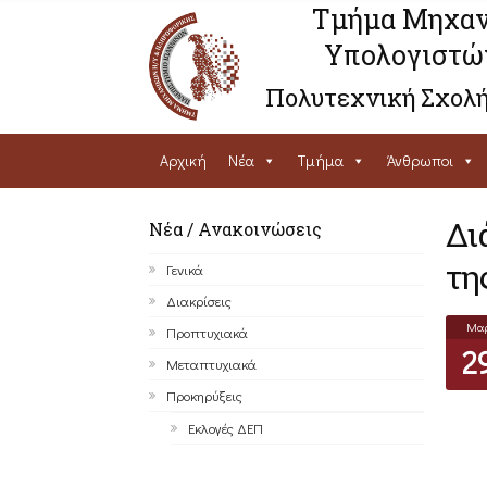
Τμήμα Μηχαν
Υπολογιστώ
Πολυτεχνική Σχολή
Αρχική
Νέα
Τμήμα
Άνθρωποι
Δι
Νέα / Ανακοινώσεις
τη
Γενικά
Διακρίσεις
Μα
Προπτυχιακά
2
Μεταπτυχιακά
Προκηρύξεις
Εκλογές ΔΕΠ