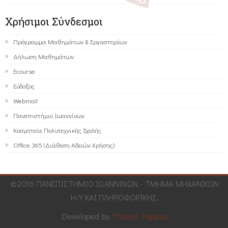
Χρήσιμοι Σύνδεσμοι
Πρόγραμμα Μαθημάτων & Εργαστηρίων
Δήλωση Μαθημάτων
Ecourse
Εύδοξος
Webmail
Πανεπιστήμιο Ιωαννίνων
Κοσμητεία Πολυτεχνικής Σχολής
Office 365 (Διάθεση Αδειών Χρήσης)
©2016 ΠΑΝΕΠΙΣΤΗΜΙΟ ΙΩΑΝΝΙΝΩΝ - ΤΜΗΜΑ ΜΗΧΑΝΙΚΩΝ
Η/Υ ΚΑΙ ΠΛΗΡΟΦΟΡΙΚΗΣ.
Developed by
Thanos Pappas